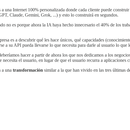
s a una Internet 100% personalizada donde cada cliente puede construir 
GPT, Claude, Gemini, Grok, ...) y esto lo construirá en segundos.
do no es porque ahora la IA haya hecho innecesario el 40% de los traba
resa es a descubrir qué les hace únicos, qué capacidades (conocimientos
se a su API pueda llevarse lo que necesita para darle al usuario lo que 
ue deberíamos hacer a partir de ahora los que nos dedicamos a los negocio
 necesita el usuario, en lugar de que el usuario recurra a aplicaciones c
a a una
transformación
similar a la que han vivido en las tres últimas 