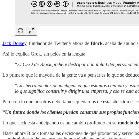
Jack Dorsey
, fundador de Twitter y ahora de
Block
, acaba de anuncia
Así lo explica Grok, sin pelos en la lengua:
“
El CEO de Block prefiere destripar a la mitad del personal e
Lo primero que la mayoría de la gente va a pensar es lo que se deduce 
“
Las herramientas de inteligencia que estamos creando y usa
lo que significa construir y dirigir una empresa. y eso se está
Pero con lo que nosotros deberíamos quedarnos de esta situación es con
“
Un futuro donde los clientes puedan construir sus propias funcion
Lo que Jack está anticipando es un cambio profundo en su
modelo de
Hasta ahora Block tomaba las decisiones de qué productos y servicios o
asumir el riesgo de que eso era lo que el cliente quería comprar.